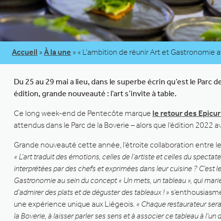
Accueil
»
À la une
»
« L’ambition de réunir Art et Gastronomie a
Du 25 au 29 mai a lieu, dans le superbe écrin qu’est le Parc 
édition, grande nouveauté : l’art s’invite à table.
Ce long week-end de Pentecôte marque
le retour des Epicur
attendus dans le Parc de la Boverie – alors que l’édition 2022
Grande nouveauté cette année, l’étroite collaboration entre le
« L’art traduit des émotions, celles de l’artiste et celles du spec
interprétées par des chefs et exprimées dans leur cuisine ? C’est le 
Gastronomie au sein du concept « Un mets, un tableau », qui marie 
d’admirer des plats et de déguster des tableaux ! »
s’enthousiasmen
une expérience unique aux Liégeois.
« Chaque restaurateur sera
la Boverie, à laisser parler ses sens et à associer ce tableau à l’un 