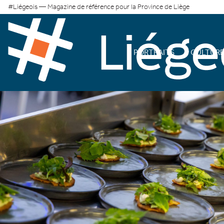
#Liégeois — Magazine de référence pour la Province de Liège
PORTRAITS
CULTUR