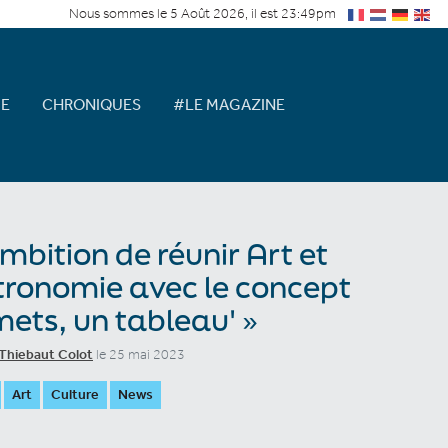
Nous sommes le 5 Août 2026, il est 23:49pm
E
CHRONIQUES
#LE MAGAZINE
ambition de réunir Art et
ronomie avec le concept
mets, un tableau' »
Thiebaut Colot
le 25 mai 2023
Art
Culture
News