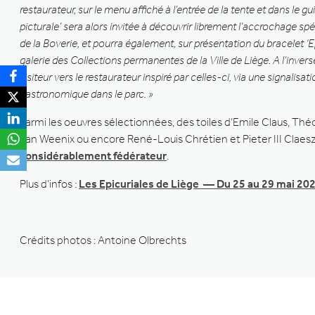
restaurateur, sur le menu affiché à l’entrée de la tente et dans le 
picturale’ sera alors invitée à découvrir librement l’accrochage spé
de la Boverie, et pourra également, sur présentation du bracelet ‘Ep
galerie des Collections permanentes de la Ville de Liège. A l’invers
visiteur vers le restaurateur inspiré par celles-ci, via une signalisa
gastronomique dans le parc. »
Parmi les oeuvres sélectionnées, des toiles d’Emile Claus, T
Jan Weenix ou encore René-Louis Chrétien et Pieter III Claesz
considérablement fédérateur
.
Plus d’infos :
Les Epicuriales de Liège — Du 25 au 29 mai 2023
Crédits photos : Antoine Olbrechts