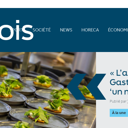
E
SPORT
SOCIÉTÉ
NEWS
HORECA
ÉCONOMI
«
« L’
Gast
‘un 
Publié par
À la une