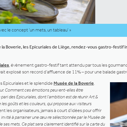
vec le concept ‘un mets, un tableau' »
de la Boverie, les Epicuriales de Liège, rendez-vous gastro-festif
iales
, évènement gastro-festif tant attendu par tous les gourma
 avait explosé son record d’affluence de 11% – pour une balade gas
s Epicuriales et le splendide
Musée de la Boverie
.
tateur. Comment ces émotions peuvent-elles être
pari des Epicuriales, dont l’ambition est de réunir Art &
les goûts et les couleurs, qui propose aux visiteurs
t les organisateurs, jamais à court d’idées pour offrir
 invité à parrainer une œuvre sélectionnée par le Musée de
de ses mets. Ce plat sera clairement identifié sur la carte du