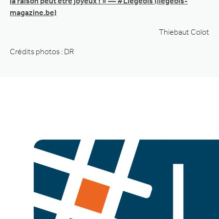
la raison peut être joyeux ! » — #Liégeois (liegeois-
magazine.be)
Thiebaut Colot
Crédits photos : DR