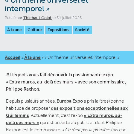
intemporel »
Publié par
Thiebaut Colot
le 31 juillet 2023
À la une
Culture
Expositions
Société
Accueil
»
À la une
»
« Un thème universel et intemporel »
#Liégeois vous fait découvrir la passionnante expo
« Extra muros, au-delà des murs » avec son commissaire,
Philippe Raxhon.
Depuis plusieurs années,
Europa Expo
a pris la (très) bonne
habitude de proposer
des expositions exceptionnelles aux
Guillemins
. Actuellement, c’est l’expo
« Extra muros, au-
delà des murs »
qui est ouverte au public et dont Philippe
Raxhon est le commissaire.
« Ce n’est pas la première fois que