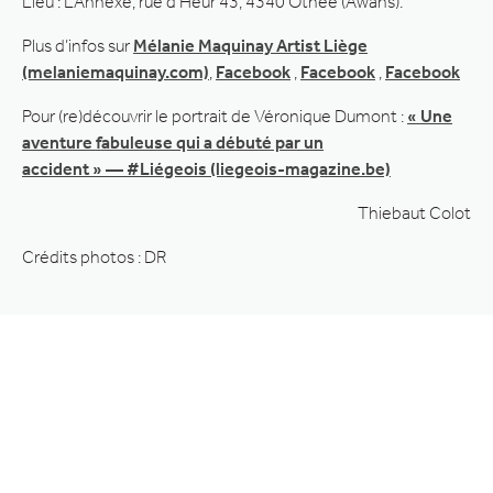
Lieu : L’Annexe, rue d’Heur 43, 4340 Othée (Awans).
Plus d’infos sur
Mélanie Maquinay Artist Liège
(melaniemaquinay.com)
,
Facebook
,
Facebook
,
Facebook
Pour (re)découvrir le portrait de Véronique Dumont :
« Une
aventure fabuleuse qui a débuté par un
accident » — #Liégeois (liegeois-magazine.be)
Thiebaut Colot
Crédits photos : DR