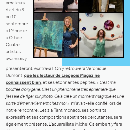
amateurs
d’art du 8
au 10
septembre
à L’Annexe
à Othée.
Quatre
artistes
awansois y
présenteront leur travail. On y retrouvera Véronique
Dumont,
que les lecteur de Liégeois Magazine
connaissent bien
, et ses étonnantes pépites.
« C’est ma
bouffée d’oxygène
.
C’est un phénomène très éphémère que
j’essaie de figer sur photo. Cela crée un moment magique et une
sorte d’émerveillement chez moi »
, m’avait-elle confié lors de
notre rencontre. Letizia Tantimonaco, ses portraits
expressifs et ses compositions abstraites percutantes, sera
également présente. L’aquarelliste Michel Calembert y fera