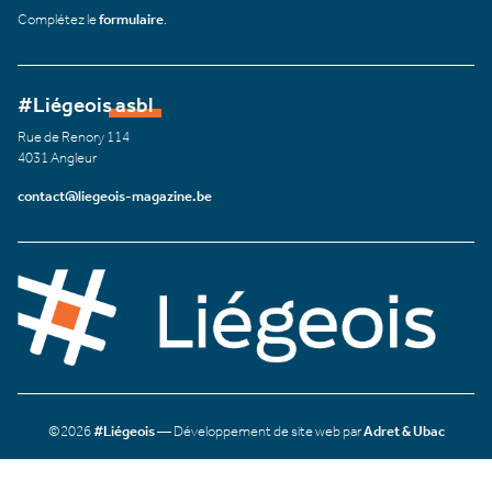
Complétez le
formulaire
.
#Liégeois asbl
Rue de Renory 114
4031 Angleur
contact@liegeois-magazine.be
©2026
#Liégeois
— Développement de site web par
Adret & Ubac