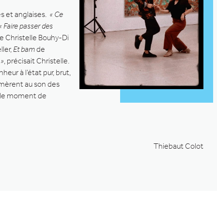
s et anglaises.
« Ce
« Faire passer des
se Christelle Bouhy-Di
ler,
Et bam
de
 »
, précisait Christelle.
eur à l’état pur, brut,
mèrent au son des
dable moment de
Thiebaut Colot