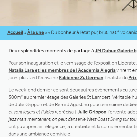
Accueil
»
À la une
»
« Du bonheur à l’état pur, brut, natif, volcani
Deux splendides moments de partage à
JM Dubuc Galerie b
Pour son inauguration et le vernissage de l’exposition Libérate,
Natalia Lara et les membres de l’Academia Alegria
vinrent e
jours plus tard l’écrivaine
Fabienne Zutterman
, finaliste du
Pri
Le week-end dernier, ce sont deux autres évènements culturels
500m² au premier étage des Galeries St Lambert. Véritable hub
de Julie Grippon et de Rémi d’Agostino pour une soirée dédié
et sont légers et fluides »
, précisait
Julie Grippon
, fervente ade
jazz mais maintenant, on peut danser le West Coast Swing sur tou
ont pu apprécier l’élégance, la créativité et la complémentari
dans une ambiance conviviale.