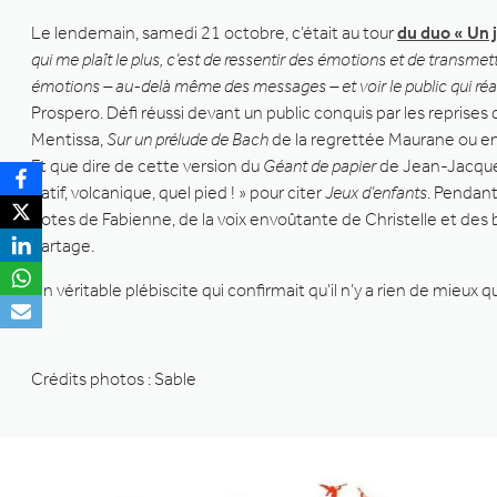
Le lendemain, samedi 21 octobre, c’était au tour
du duo « Un 
qui me plaît le plus, c’est de ressentir des émotions et de transmett
émotions – au-delà même des messages – et voir le public qui ré
Prospero. Défi réussi devant un public conquis par les reprises
Mentissa,
Sur un prélude de Bach
de la regrettée Maurane ou 
Et que dire de cette version du
Géant de papier
de Jean-Jacques 
natif, volcanique, quel pied ! » pour citer
Jeux d’enfants
. Pendant
notes de Fabienne, de la voix envoûtante de Christelle et des
partage.
Un véritable plébiscite qui confirmait qu’il n’y a rien de mieux 
Crédits photos : Sable