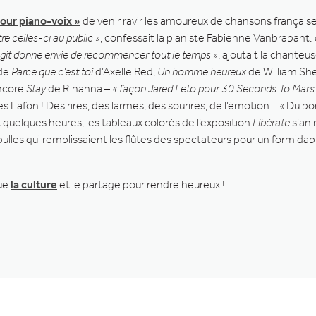
jour piano-voix »
de venir ravir les amoureux de chansons française
re celles-ci au public »
, confessait la pianiste Fabienne Vanbrabant.
agit donne envie de recommencer tout le temps »
, ajoutait la chanteu
 de
Parce que c’est toi
d’Axelle Red,
Un homme heureux
de William Shel
encore
Stay
de Rihanna –
« façon Jared Leto pour 30 Seconds To Mars
Lafon ! Des rires, des larmes, des sourires, de l’émotion… « Du bonh
 quelques heures, les tableaux colorés de l’exposition
Libérate
s’ani
 bulles qui remplissaient les flûtes des spectateurs pour un formi
que
la culture
et le partage pour rendre heureux !