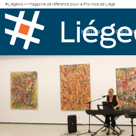
#Liégeois — Magazine de référence pour la Province de Liège
PORTRAITS
CULTUR