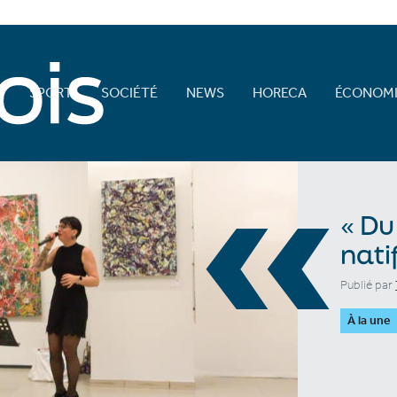
E
SPORT
SOCIÉTÉ
NEWS
HORECA
ÉCONOMI
«
« Du
nati
Publié par
À la une