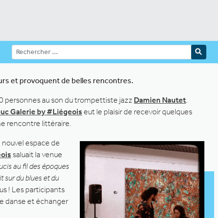
œurs et provoquent de belles rencontres.
180 personnes au son du trompettiste jazz
Damien Nautet
.
uc Galerie by #Liégeois
eut le plaisir de recevoir quelques
ne rencontre littéraire.
ce nouvel espace de
eois
saluait la venue
cis au fil des époques
t sur du blues et du
s ! Les participants
 de danse et échanger