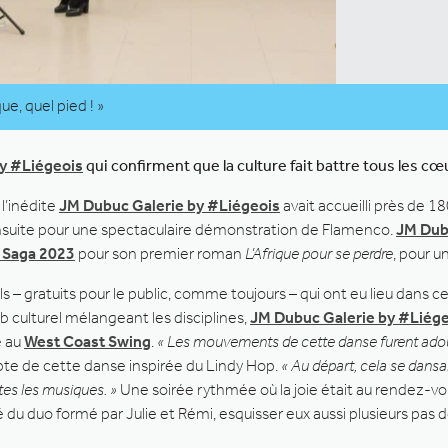
que, quel pied ! »
y #Liégeois
qui confirment que la culture fait battre tous les c
 l’inédite
JM Dubuc Galerie by #Liégeois
avait accueilli près de 
nsuite pour une spectaculaire démonstration de Flamenco.
JM Dub
x Saga 2023
pour son premier roman
L’Afrique pour se perdre
, pour u
 – gratuits pour le public, comme toujours – qui ont eu lieu dans 
 culturel mélangeant les disciplines,
JM Dubuc Galerie by #Liég
e au
West Coast Swing
.
« Les mouvements de cette danse furent adou
pte de cette danse inspirée du Lindy Hop.
« Au départ, cela se dansai
tes les musiques. »
Une soirée rythmée où la joie était au rendez-vou
té du duo formé par Julie et Rémi, esquisser eux aussi plusieurs pas