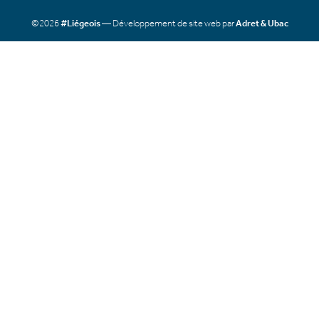
©2026
#Liégeois
— Développement de site web par
Adret & Ubac