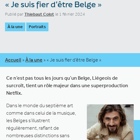
« Je suis fier d’être Belge »
Publié par
Thiebaut Colot
le 1 février 2024
À la une
Portraits
Accueil
»
À la une
»
« Je suis fier d’être Belge »
Ce n’est pas tous les jours qu’un Belge, Liégeois de
surcroît, tient un rôle majeur dans une superproduction
Netflix.
Dans le monde du septième art
comme dans celui de la musique,
les Belges s’illustrent
régulièrement, raflant de
nombreuses distinctions sans