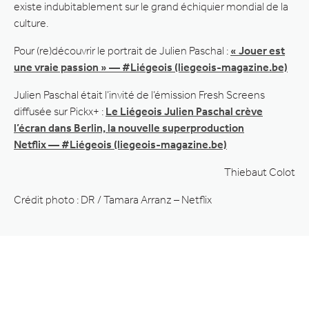
existe indubitablement sur le grand échiquier mondial de la
culture.
Pour (re)découvrir le portrait de Julien Paschal :
« Jouer est
une vraie passion » — #Liégeois (liegeois-magazine.be)
Julien Paschal était l’invité de l’émission Fresh Screens
diffusée sur Pickx+ :
Le Liégeois Julien Paschal crève
l’écran dans Berlin, la nouvelle superproduction
Netflix — #Liégeois (liegeois-magazine.be)
Thiebaut Colot
Crédit photo : DR / Tamara Arranz – Netflix