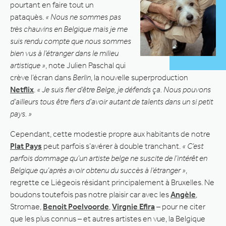
pourtant en faire tout un
pataquès.
« Nous ne sommes pas
très chauvins en Belgique mais je me
suis rendu compte que nous sommes
bien vus à l’étranger dans le milieu
artistique »
, note Julien Paschal qui
crève l’écran dans
Berlin
, la nouvelle superproduction
Netflix
.
« Je suis fier d’être Belge, je défends ça. Nous pouvons
d’ailleurs tous être fiers d’avoir autant de talents dans un si petit
pays. »
Cependant, cette modestie propre aux habitants de notre
Plat Pays
peut parfois s’avérer à double tranchant.
« C’est
parfois dommage qu’un artiste belge ne suscite de l’intérêt en
Belgique qu’après avoir obtenu du succès à l’étranger »
,
regrette ce Liégeois résidant principalement à Bruxelles. Ne
boudons toutefois pas notre plaisir car avec les
Angèle
,
Stromae,
Benoit Poelvoorde
,
Virgnie Efira
– pour ne citer
que les plus connus – et autres artistes en vue, la Belgique