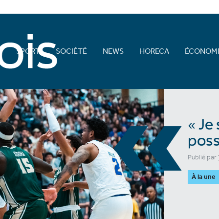
E
SPORT
SOCIÉTÉ
NEWS
HORECA
ÉCONOMI
«
« Je 
poss
Publié par
À la une