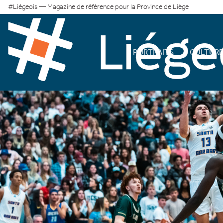
#Liégeois — Magazine de référence pour la Province de Liège
PORTRAITS
CULTUR