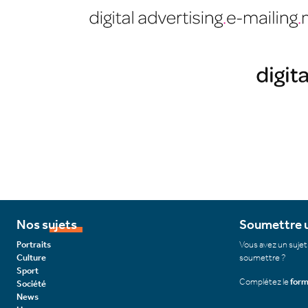
Nos sujets
Soumettre u
Portraits
Vous avez un sujet
Culture
soumettre ?
Sport
Complétez le
form
Société
News