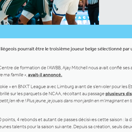
ur liégeois pourrait être le troisième joueur belge sélectionné pa
 Centre de formation de l’AWBB, Ajay Mitchell nous avait confié ses
ère ma famille »
,
avait-il annoncé.
ookie » en BNXT League avec Limburg avant de s’envoler pour les E
a brillé sur les parquets de NCAA, récoltant au passage
plusieurs di
etit j’en rêve ! Plus jeune, je jouais dans mon jardin en m’imaginant en t
 points, 4 rebonds et autant de passes décisives cette saison : la 
eunes talents pour la saison suivante. Depuis sa création, seuls deu