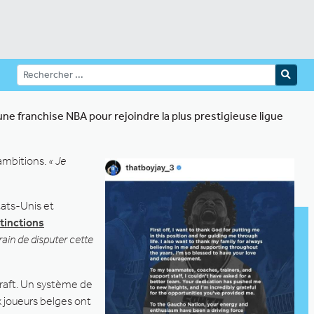
r une franchise NBA pour rejoindre la plus prestigieuse ligue
 ambitions.
« Je
tats-Unis et
stinctions
rain de disputer cette
draft. Un système de
x joueurs belges ont