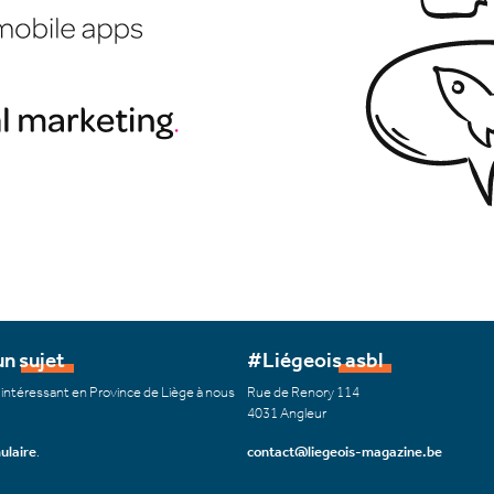
n sujet
#Liégeois asbl
 intéressant en Province de Liège à nous
Rue de Renory 114
4031 Angleur
ulaire
.
contact@liegeois-magazine.be