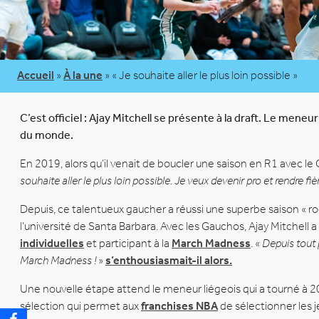
Accueil
»
À la une
»
« Je souhaite aller le plus loin possible »
C’est officiel : Ajay Mitchell se présente à la draft. Le mene
du monde.
En 2019, alors qu’il venait de boucler une saison en R1 avec le
souhaite aller le plus loin possible. Je veux devenir pro et rendre fi
Depuis, ce talentueux gaucher a réussi une superbe saison « r
l’université de Santa Barbara. Avec les Gauchos, Ajay Mitchell 
individuelles
et participant à la
March Madness
. «
Depuis tout p
March Madness !
»
s’enthousiasmait-il alors.
Une nouvelle étape attend le meneur liégeois qui a tourné à 20
sélection qui permet aux
franchises NBA
de sélectionner les j