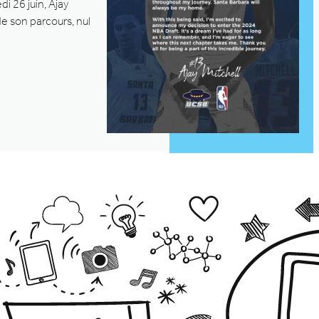
di 26 juin, Ajay
de son parcours, nul