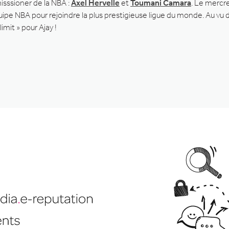
sssioner de la NBA :
Axel Hervelle
et
Toumani Camara
. Le mercre
quipe NBA pour rejoindre la plus prestigieuse ligue du monde. Au vu 
imit » pour Ajay !