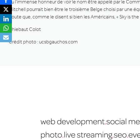
eu l’immense honneur de voir le nom être appelé par le Commi
Mitchell pourrait bien être le troisième Belge choisi par une é
doute que, comme le disent si bien les Américains, « Sky is the l
Thiebaut Colot
Crédit photo : ucsbgauchos.com