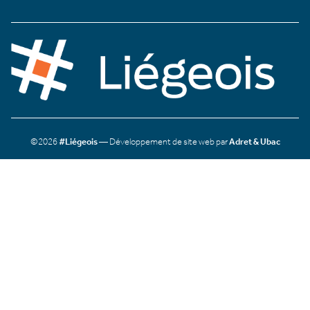
©2026
#Liégeois
— Développement de site web par
Adret & Ubac