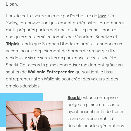
Liban.
Lors de cette soirée animée par l’orchestre de
jazz
Ista
Swing
, les convives ont justement pu déguster les nombreux
mets préparés par les partenaires de L’Epicerie Uhoda et
quelques nectars sélectionnés par Vrancken, Sobelvin et
Tripick
tandis que Stephan Uhoda en profitait annoncer un
accord pour le déploiement de bornes de recharge ultra-
rapides sur six de ses sites en partenariat avec la société
Sparki. Cet accord a pu se concrétiser rapidement grâce au
soutien de
Wallonie Entreprendre
qui soutient le tissu
entrepreneurial en Wallonie pour créer des valeurs et des
emplois durables.
Sparki
est une entreprise
belge en pleine croissance
ayant pour objectif de tracer
la voie vers une mobilité
durable pour les générations