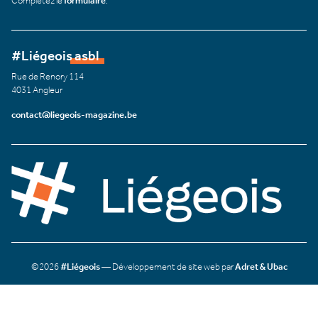
Complétez le
formulaire
.
#Liégeois asbl
Rue de Renory 114
4031 Angleur
contact@liegeois-magazine.be
©2026
#Liégeois
— Développement de site web par
Adret & Ubac