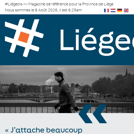
#Liégeois — Magazine de référence pour la Province de Liège
Nous sommes le 8 Août 2026, il est 6:29am
«
« J’attache beaucoup