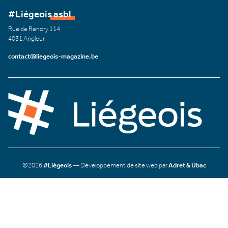
#Liégeois asbl
Rue de Renory 114
4031 Angleur
contact@liegeois-magazine.be
©2026
#Liégeois
— Développement de site web par
Adret & Ubac