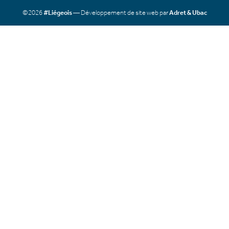
©2026
#Liégeois
— Développement de site web par
Adret & Ubac