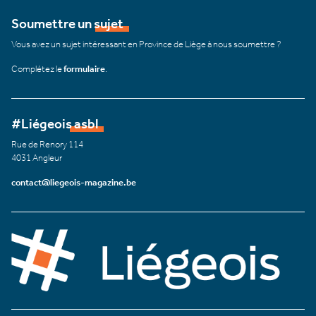
Soumettre un sujet
Vous avez un sujet intéressant en Province de Liège à nous soumettre ?
Complétez le
formulaire
.
#Liégeois asbl
Rue de Renory 114
4031 Angleur
contact@liegeois-magazine.be