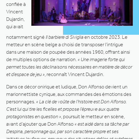
confiée à
Vincent
Dujardin,
qui avait
notamment signé
Il barbiere di Siviglia
en octobre 2023. Le
metteur en scène belge a choisi de transposer l’intrigue
dans une maison de poupée des années 1960, offrant ainsi
de multiples options de narration.
« Une imagerie forte qui
permet toutes les déclinaisons nécessaires en matière de décor
et d’espace de jeu »
, reconnaît Vincent Dujardin.
Dans ce décor onirique et ludique, Don Alfonso devient un
marionnettiste cynique, aux commandes des émotions des
personnages.
« La clé de voûte de l’histoire est Don Alfonso.
C’est lui qui tire les ficelles et propose l’épreuve aux quatre
protagonistes en question »
, poursuit le metteur en scène,
avant d’ajouter que Don Alfonso
« est aidé dans sa tâche par
Despina, personnage qui, par son caractère propre et ses
initiatives loufoques, provoque des situations drôles et extrêmes