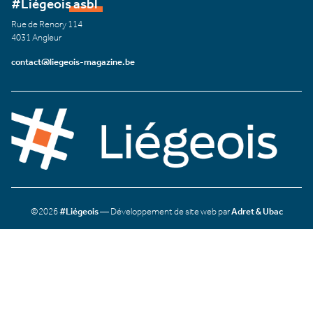
#Liégeois asbl
Rue de Renory 114
4031 Angleur
contact@liegeois-magazine.be
©2026
#Liégeois
— Développement de site web par
Adret & Ubac