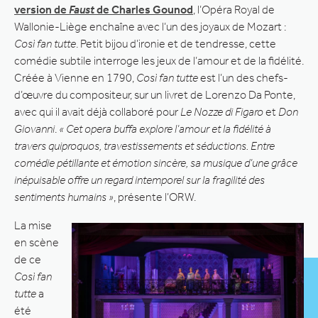
version de
Faust
de Charles Gounod
, l’Opéra Royal de
Wallonie-Liège enchaîne avec l’un des joyaux de Mozart :
Così fan tutte
. Petit bijou d’ironie et de tendresse, cette
comédie subtile interroge les jeux de l’amour et de la fidélité.
Créée à Vienne en 1790,
Così fan tutte
est l’un des chefs-
d’œuvre du compositeur, sur un livret de Lorenzo Da Ponte,
avec qui il avait déjà collaboré pour
Le Nozze di Figaro
et
Don
Giovanni
.
« Cet opera buffa explore l’amour et la fidélité à
travers quiproquos, travestissements et séductions. Entre
comédie pétillante et émotion sincère, sa musique d’une grâce
inépuisable offre un regard intemporel sur la fragilité des
sentiments humains »
, présente l’ORW.
La mise
en scène
de ce
Così fan
tutte
a
été