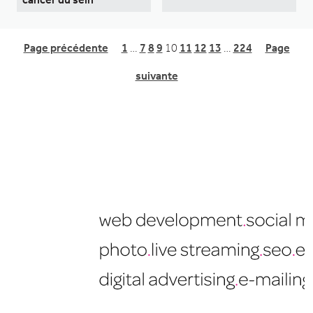
Page précédente
1
…
7
8
9
10
11
12
13
…
224
Page
suivante