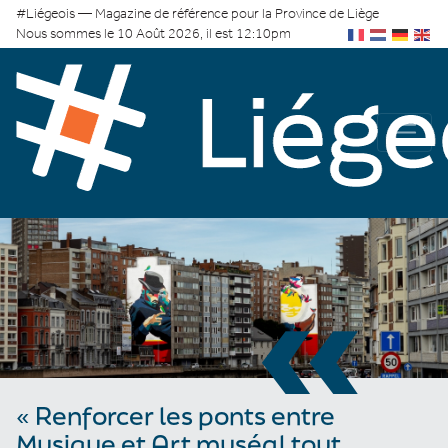
#Liégeois — Magazine de référence pour la Province de Liège
Nous sommes le 10 Août 2026, il est 12:10pm
«
« Renforcer les ponts entre
Musique et Art muséal tout