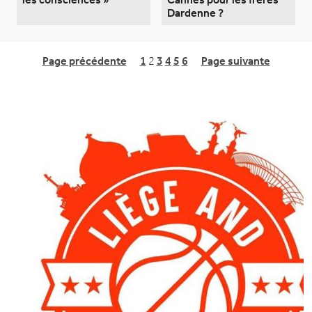
Dardenne ?
Page précédente
1
2
3
4
5
6
Page suivante