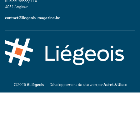
Rue de Renory 114
4031 Angleur
contact@liegeois-magazine.be
©2026
#Liégeois
— Développement de site web par
Adret & Ubac