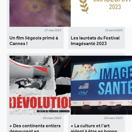
27 mai 2023
13 avril 2023
Un film liégeois primé à
Les lauréats du Festival
Cannes !
Imagésanté 2023
30 mars 2023
28 mars 2023
« Des continents entiers
« La culture et l’art
demeurent en
aident à être en bonne