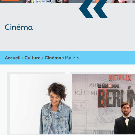
«
Cinéma
Accueil
»
Culture
»
Cinéma
»
Page 5