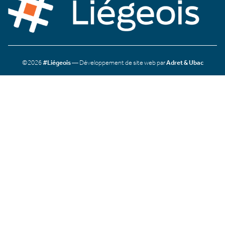
©2026
#Liégeois
— Développement de site web par
Adret & Ubac