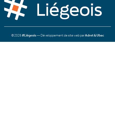
©2026
#Liégeois
— Développement de site web par
Adret & Ubac