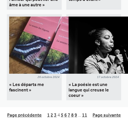
âme à une autre »
26 octobre 2024
17 octobre 2024
« Les départs me
« La poésie est une
fascinent »
langue qui creuse le
coeur »
Page précédente
1
2
3
4
5
6
7
8
9
…
11
Page suivante