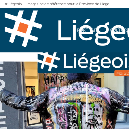
#Liégeois — Magazine de référence pour la Province de Liège
PORTRAITS
CULTUR