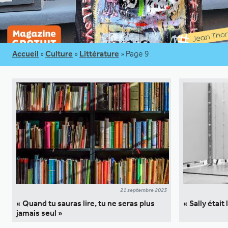
Accueil
»
Culture
»
Littérature
»
Page 9
21 septembre 2023
« Quand tu sauras lire, tu ne seras plus
« Sally était
jamais seul »