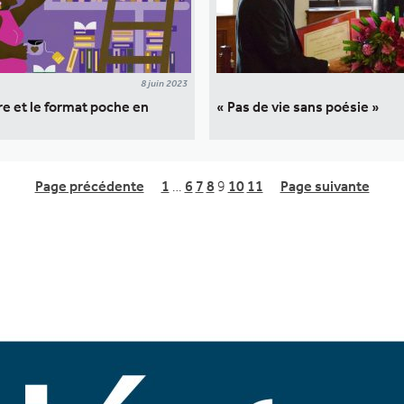
8 juin 2023
vre et le format poche en
« Pas de vie sans poésie »
Page précédente
1
…
6
7
8
9
10
11
Page suivante