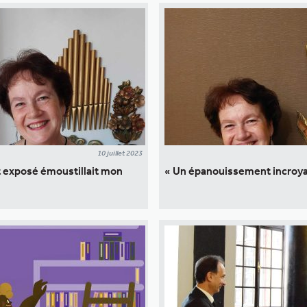
10 juillet 2023
t exposé émoustillait mon
« Un épanouissement incroya