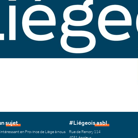
n sujet
#Liégeois asbl
 intéressant en Province de Liège à nous
Rue de Renory 114
4031 Angleur