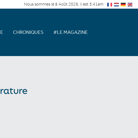
Nous sommes le 8 Août 2026, il est 5:41am
E
CHRONIQUES
#LE MAGAZINE
érature