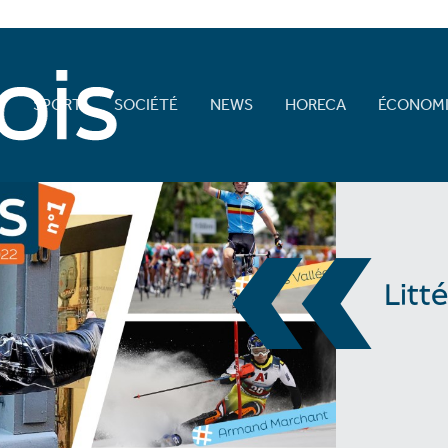
E
SPORT
SOCIÉTÉ
NEWS
HORECA
ÉCONOMI
«
Litt