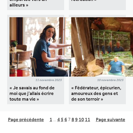
ailleurs »
11 novembre 2023
10 novembre 2023
« Je savais au fond de
« Fédérateur, épicurien,
moi que j’allais écrire
amoureux des gens et
toute ma vie »
de son terroir »
Page précédente
1
…
4
5
6
7
8
9
10
11
Page suivante