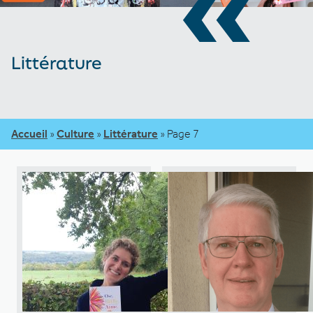
«
Littérature
Accueil
»
Culture
»
Littérature
»
Page 7