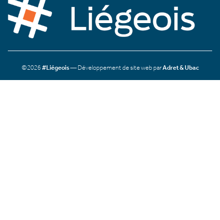
©2026
#Liégeois
— Développement de site web par
Adret & Ubac