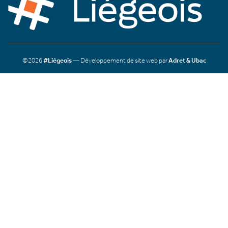
©2026
#Liégeois
— Développement de site web par
Adret & Ubac