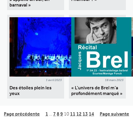
barnaval »
1 avril 2023
18 mars 2023
Des étoiles plein les
« L’univers de Brel m’a
yeux
profondément marqué »
Page précédente
1
…
7
8
9
10
11
12
13
14
Page suivante