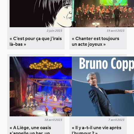
2 juin 2023
19 avril 2023
« C’est pour ça que j’irais
« Chanter est toujours
là-bas »
un acte joyeux »
18 avril 2023
7 avril 2023
« A Liège, une oasis
« Il y a-t-il une vie après
s’appelle un bar, un
l’humour ? »