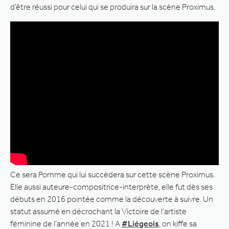
d’être réussi pour celui qui se produira sur la scène Proximus.
Ce sera Pomme qui lui succèdera sur cette scène Proximus.
Elle aussi auteure-compositrice-interprète, elle fut dès ses
débuts en 2016 pointée comme la découverte à suivre. Un
statut assumé en décrochant la Victoire de l’artiste
féminine de l’année en 2021 ! A
#Liégeois
, on kiffe sa