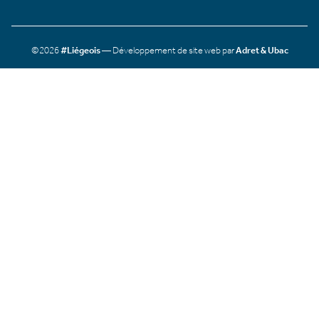
©2026
#Liégeois
— Développement de site web par
Adret & Ubac