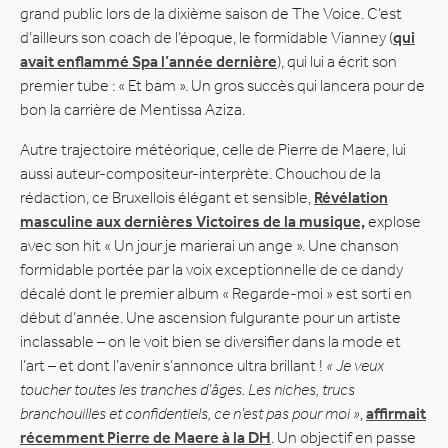
grand public lors de la dixième saison de The Voice. C’est
d’ailleurs son coach de l’époque, le formidable Vianney (
qui
avait enflammé Spa l’année dernière
), qui lui a écrit son
premier tube : « Et bam ». Un gros succès qui lancera pour de
bon la carrière de Mentissa Aziza.
Autre trajectoire météorique, celle de Pierre de Maere, lui
aussi auteur-compositeur-interprète. Chouchou de la
rédaction, ce Bruxellois élégant et sensible,
Révélation
masculine aux dernières Victoires de la musique,
explose
avec son hit « Un jour je marierai un ange ». Une chanson
formidable portée par la voix exceptionnelle de ce dandy
décalé dont le premier album « Regarde-moi » est sorti en
début d’année. Une ascension fulgurante pour un artiste
inclassable – on le voit bien se diversifier dans la mode et
l’art – et dont l’avenir s’annonce ultra brillant !
« Je veux
toucher toutes les tranches d’âges. Les niches, trucs
branchouilles et confidentiels, ce n’est pas pour moi »
,
affirmait
récemment Pierre de Maere à la DH
. Un objectif en passe