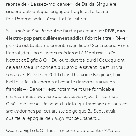
reprise de « Laissez-moi danser » de Dalida. Singulière,
sincère, authentique, engagée, fragile et forte à la
fois,
Pomme séduit, émeut et fait vibrer.
Sur la scène Spa Reine, il ne faudra pas manquer
RIVE, duo
électro-pop particulièrement addictif
dont le titre « Rêver
grand » est tout simplement magnifique ! Sur la scène Pierre
Rapsat, deux pointures succèderont à Mentissa : Loïc
Nottet et Bigflo & Oli ! Du lourd, du très lourd ! Ceux qui ont
déjà assisté à un concert du Carolo le savent : c’est un vrai
showman
. Révélé en 2014 dans The Voice Belgique, Loïc
Nottet a fait du chemin et chante désormais aussi en
français – « Danser » est, notamment une formidable
chanson.
« Je suis accro à la perfection »
, avait-il confié à
Ciné-Télé-revue. Un souci du détail qui transpire de tous les
shows
donnés par cet artiste belge que BJ Scott avait
qualifié, à l’époque, de
« Billy Elliot de Charleroi »
.
Quant à Bigflo & Oli, faut-il encore les présenter ? Après