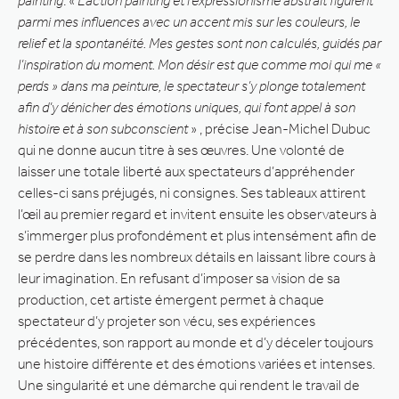
painting
. «
L’action painting et l’expressionisme abstrait figurent
parmi mes influences avec un accent mis sur les couleurs, le
relief et la spontanéité. Mes gestes sont non calculés, guidés par
l’inspiration du moment. Mon désir est que comme moi qui me «
perds » dans ma peinture, le spectateur s’y plonge totalement
afin d’y dénicher des émotions uniques, qui font appel à son
histoire et à son subconscient
» , précise Jean-Michel Dubuc
qui ne donne aucun titre à ses œuvres. Une volonté de
laisser une totale liberté aux spectateurs d’appréhender
celles-ci sans préjugés, ni consignes. Ses tableaux attirent
l’œil au premier regard et invitent ensuite les observateurs à
s’immerger plus profondément et plus intensément afin de
se perdre dans les nombreux détails en laissant libre cours à
leur imagination. En refusant d’imposer sa vision de sa
production, cet artiste émergent permet à chaque
spectateur d’y projeter son vécu, ses expériences
précédentes, son rapport au monde et d’y déceler toujours
une histoire différente et des émotions variées et intenses.
Une singularité et une démarche qui rendent le travail de