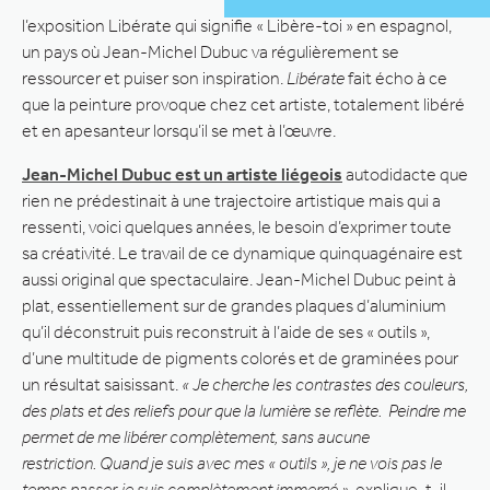
l’exposition Libérate qui signifie « Libère-toi » en espagnol,
un pays où Jean-Michel Dubuc va régulièrement se
ressourcer et puiser son inspiration.
Libérate
fait écho à ce
que la peinture provoque chez cet artiste, totalement libéré
et en apesanteur lorsqu’il se met à l’œuvre.
Jean-Michel Dubuc est un artiste liégeois
autodidacte que
rien ne prédestinait à une trajectoire artistique mais qui a
ressenti, voici quelques années, le besoin d’exprimer toute
sa créativité. Le travail de ce dynamique quinquagénaire est
aussi original que spectaculaire. Jean-Michel Dubuc peint à
plat, essentiellement sur de grandes plaques d’aluminium
qu’il déconstruit puis reconstruit à l’aide de ses « outils »,
d’une multitude de pigments colorés et de graminées pour
un résultat saisissant.
« Je cherche les contrastes des couleurs,
des plats et des reliefs pour que la lumière se reflète. Peindre me
permet de me libérer complètement, sans aucune
restriction. Quand je suis avec mes « outils », je ne vois pas le
temps passer, je suis complètement immergé »
, explique-t-il.