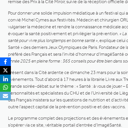
remise des Prix à la Cité Miroir, suivie de la réception officiell
Pour donner une solide impulsion médiatique à un festival qui a 
convié Michel Cymes aux festivités. Médecin et chirurgien ORL
vulgariser la médecine et rendre la connaissance médicale acce
évoquer la santé positivement et privilégier la prévention
. « L
santé pour vivre plus longtemps en bonne santé »
, explique celui
Santé » des derniers Jeux Olympiques de Paris. Fondateur de l
préféré des Français et sera l’invité d’honneur d’ImagéSanté o
année 2025 en pleine forme : 365 conseils pour être bien dans so
Présent dans la Cité ardente ce dimanche 23 mars pour la soiré
évènements. Tout d’abord à 17 heures à la librairie Livre aux Tr
grande soirée-débat sur le thème : « Santé : à vous de jouer – 
personnalités et spécialistes du CHU et de l’Université de Li
des Français insistera sur les questions de nutrition et d’activi
outre l’aspect capital de la prévention positive et des vaccins.
Le programme complet des projections et des évènements est 
s’opérer via ce site, véritable portail d’entrée d’ImagéSanté.