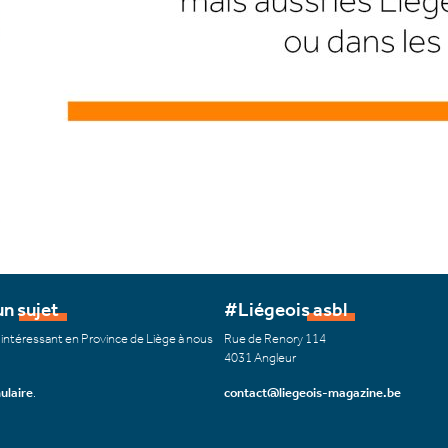
n sujet
#Liégeois asbl
 intéressant en Province de Liège à nous
Rue de Renory 114
4031 Angleur
ulaire
.
contact@liegeois-magazine.be