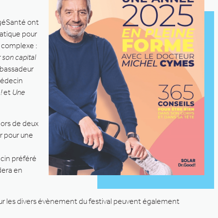
magéSanté ont
iatique pour
t complexe :
 son capital
Ambassadeur
médecin
!
et
Une
lors de deux
ir pour une
ecin préféré
rdera en
our les divers évènement du festival peuvent également