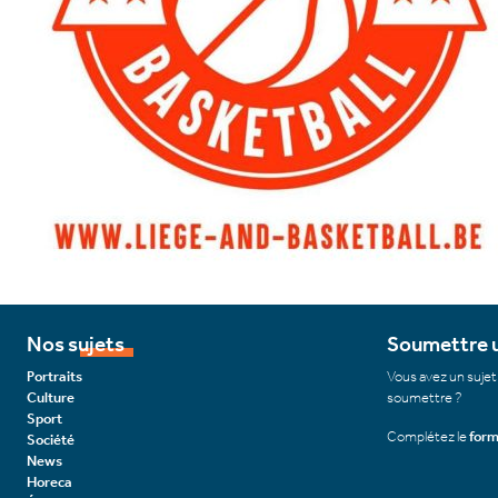
Nos sujets
Soumettre u
Portraits
Vous avez un sujet
Culture
soumettre ?
Sport
Complétez le
form
Société
News
Horeca