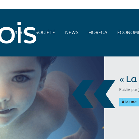
E
SPORT
SOCIÉTÉ
NEWS
HORECA
ÉCONOMI
«
« La
Publié par
À la une