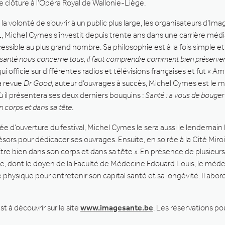
e de clôture à l’Opéra Royal de Wallonie-Liège.
la volonté de s’ouvrir à un public plus large, les organisateurs d’I
, Michel Cymes s’investit depuis trente ans dans une carrière méd
ssible au plus grand nombre. Sa philosophie est à la fois simple e
a santé nous concerne tous, il faut comprendre comment bien préserver
 qui officie sur différentes radios et télévisions françaises et fut « 
a revue
Dr Good
, auteur d’ouvrages à succès, Michel Cymes est le 
ù il présentera ses deux derniers bouquins :
Santé : à vous de bouger 
n corps et dans sa tête
.
e d’ouverture du festival, Michel Cymes le sera aussi le lendemain 
ésors pour dédicacer ses ouvrages. Ensuite, en soirée à la Cité Miro
Etre bien dans son corps et dans sa tête ». En présence de plusieurs
ège, dont le doyen de la Faculté de Médecine Edouard Louis, le méd
té physique pour entretenir son capital santé et sa longévité. Il abo
à découvrir sur le site
www.imagesante.be
. Les réservations p