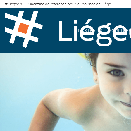
#Liégeois — Magazine de référence pour la Province de Liège
PORTRAITS
CULTUR