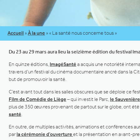
Accueil
»
À la une
»
« La santé nous concerne tous »
Du 23 au 29 mars aura lieu la seizième édition du festival I
En quinze éditions,
ImagéSanté
a acquis une notoriété intern
travers d’un festival du cinéma documentaire ancré dans la Ci
but de promouvoir la santé.
C’est avant tout dans les salles obscures que se déploie ce 
Film de Comédie de Liège
– qui investit le Parc,
le Sauvenière
plus de 350 œuvres provenant de partout sur le globe, ont été
santé
.
En outre, de multiples activités, animations et conférences au
par
la cérémonie d’ouverture
et la présentation en avant-pr