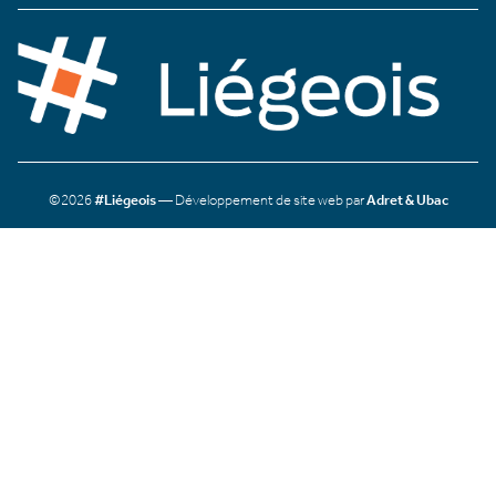
©2026
#Liégeois
— Développement de site web par
Adret & Ubac