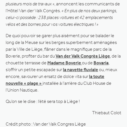
plusieurs mois de travaux »
, annoncent les communicants de
l’Hôtel Van der Valk Congrès.
« En plus de nos deux parkings,
celui-ci possède : 238 places voitures et 42 emplacements
vélos et des bornes pour vos voitures électriques ! »
De quoi pouvoir se garer plus aisément pour se balader le
long de la Meuse sur les berges superbement aménagées
par la Ville de Liège, flâner dans le magnifique parc de la
Boverie, profiter du bar du
Van der Valk Congrès Liège
, de la
chouette terrasse de
Madame Boverie
ou de
Bovaria
,
s’offrir un petite escapade sur
la navette fluviale
ou, mieux
encore, savourer un ersatz de dolce vita sur
la toute
nouvelle « plage »
installée à l’arrière du Club House de
l’Union Nautique.
Qu’on se le dise : l’été sera top à Liège !
Thiebaut Colot
Crédit photo : Van der Valk Congres Liège