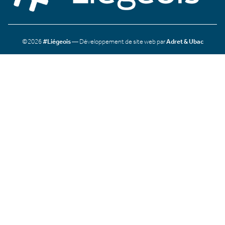
©2026
#Liégeois
— Développement de site web par
Adret & Ubac