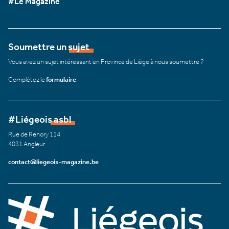
#Le Magazine
Soumettre un sujet
Vous avez un sujet intéressant en Province de Liège à nous soumettre ?
Complétez le
formulaire
.
#Liégeois asbl
Rue de Renory 114
4031 Angleur
contact@liegeois-magazine.be