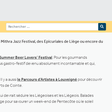
Mithra Jazz Festival, des Epicuriales de Liège ou encore du
le Summer Beer Lovers’ Festival
. Pour les gourmands
us gastro-festif devenu absolument incontarnable et qui,
l y a aussi
le Parcours d’Artistes à Louveigné
pour découvrir
rts de Cointe.
i devrait séduire les Liégeoises et les Liégeois. Balades
iège pour savourer un week-end de Pentecôte où le soleil