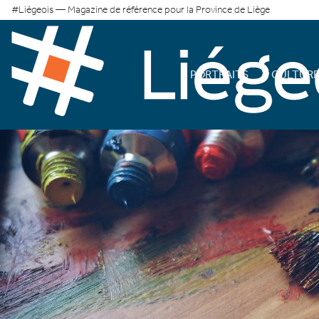
#Liégeois — Magazine de référence pour la Province de Liège
PORTRAITS
CULTUR