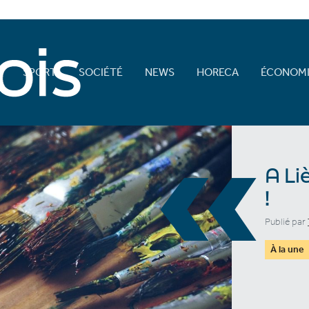
E
SPORT
SOCIÉTÉ
NEWS
HORECA
ÉCONOMI
«
A Li
!
Publié par
À la une