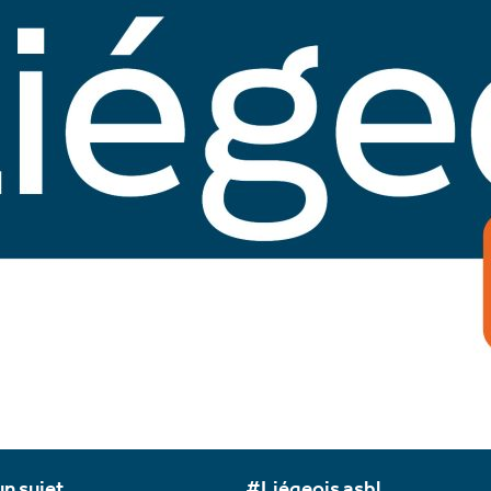
n sujet
#Liégeois asbl