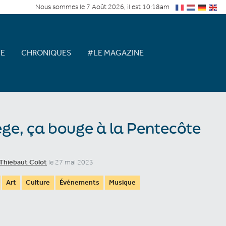
Nous sommes le 7 Août 2026, il est 10:18am
E
CHRONIQUES
#LE MAGAZINE
ège, ça bouge à la Pentecôte
Thiebaut Colot
le 27 mai 2023
Art
Culture
Événements
Musique