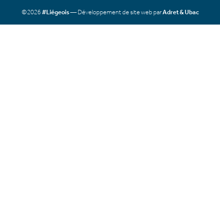
©2026
#Liégeois
— Développement de site web par
Adret & Ubac