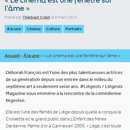
l’âme »
Publié par
Thiebaut Colot
le 8 mars 2024
À la une
Cinéma
Culture
Portraits
Accueil
»
À la une
»
« Le cinéma est une fenêtre sur l’âme »
Déborah François est l’une des plus talentueuses actrices
de sa génération depuis son entrée dans le milieu du
septième art à seulement seize ans. #Liégeois / Liégeois
Magazine vous emmène à la rencontre de la comédienne
liégeoise.
Elle est l’une des fiertés de Liège depuis qu’elle a conquis la
Croisette et le grand public dans
L’Enfant
des frères
Dardenne, Palme d’or à Cannes en 2005.
« Liège, c’est toute