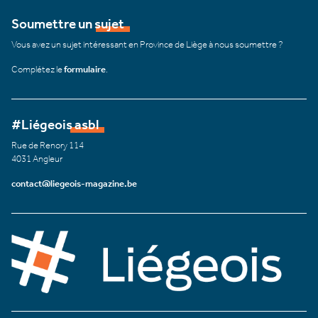
Soumettre un sujet
Vous avez un sujet intéressant en Province de Liège à nous soumettre ?
Complétez le
formulaire
.
#Liégeois asbl
Rue de Renory 114
4031 Angleur
contact@liegeois-magazine.be