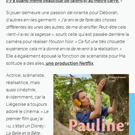
il y a quand même beaucoup de talent(s) au mètre carré.
»
Si jouer demeure une passion dévorante pour Déborah,
d’autres envies germent.
« J’ai envie de faire des choses
différentes les unes des autres, de me diversifier. Peut-être cela
vient-il avec la sagesse »
, sourit celle qui est passée derrière la
caméra pour réaliser
Mouton Noir
.
« Ce fut une très chouette
expérience, cela m’a donné envie de revenir à la réalisation. »
Elle a également épousé la fonction de scénariste pour Ma
solitude a des ailes,
une production Netflix
.
Actrice, scénariste,
réalisatrice, mais
aussi cinéphile,
évidemment, car la
Liégeoise a toujours
adoré le cinéma.
« Le
premier film que j’ai
vu, c’était un Disney :
La Belle et la Bête.