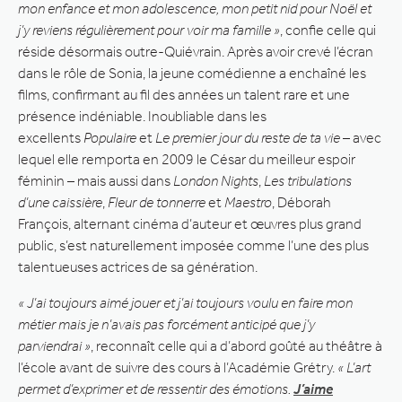
mon enfance et mon adolescence, mon petit nid pour Noël et
j’y reviens régulièrement pour voir ma famille »
, confie celle qui
réside désormais outre-Quiévrain. Après avoir crevé l’écran
dans le rôle de Sonia, la jeune comédienne a enchaîné les
films, confirmant au fil des années un talent rare et une
présence indéniable. Inoubliable dans les
excellents
Populaire
et
Le premier jour du reste de ta vie
– avec
lequel elle remporta en 2009 le César du meilleur espoir
féminin – mais aussi dans
London Nights
,
Les tribulations
d’une caissière
,
Fleur de tonnerre
et
Maestro
, Déborah
François, alternant cinéma d’auteur et œuvres plus grand
public, s’est naturellement imposée comme l’une des plus
talentueuses actrices de sa génération.
« J’ai toujours aimé jouer et j’ai toujours voulu en faire mon
métier mais je n’avais pas forcément anticipé que j’y
parviendrai »
, reconnaît celle qui a d’abord goûté au théâtre à
l’école avant de suivre des cours à l’Académie Grétry.
« L’art
permet d’exprimer et de ressentir des émotions.
J’aime