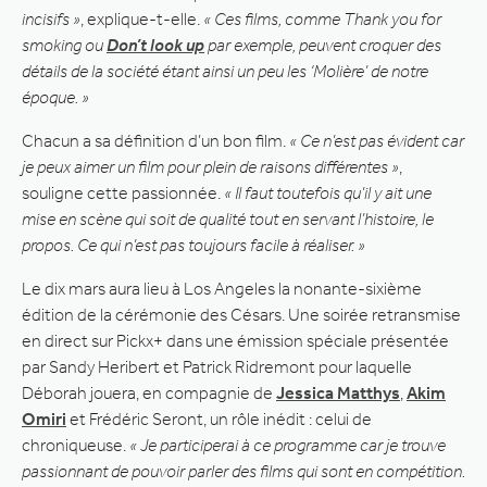
incisifs »
, explique-t-elle.
« Ces films, comme Thank you for
smoking ou
Don’t look up
par exemple, peuvent croquer des
détails de la société étant ainsi un peu les ‘Molière’ de notre
époque. »
Chacun a sa définition d’un bon film.
« Ce n’est pas évident car
je peux aimer un film pour plein de raisons différentes »
,
souligne cette passionnée.
« Il faut toutefois qu’il y ait une
mise en scène qui soit de qualité tout en servant l’histoire, le
propos. Ce qui n’est pas toujours facile à réaliser. »
Le dix mars aura lieu à Los Angeles la nonante-sixième
édition de la cérémonie des Césars. Une soirée retransmise
en direct sur Pickx+ dans une émission spéciale présentée
par Sandy Heribert et Patrick Ridremont pour laquelle
Déborah jouera, en compagnie de
Jessica Matthys
,
Akim
Omiri
et Frédéric Seront, un rôle inédit : celui de
chroniqueuse.
« Je participerai à ce programme car je trouve
passionnant de pouvoir parler des films qui sont en compétition.