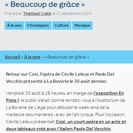
« Beaucoup de grâce »
Publié par
Thiebaut Colot
le 12 septembre 2024
À la une
Chroniques
Culture
Musique
Accueil
»
À la une
»
« Beaucoup de grâce »
Retour sur Cosi, l’opéra de Cécile Leleux et Paolo Del
Vecchio présenté à La Boverie le 30 août dernier.
Vendredi 30 août à 18 heures, en marge de
l’exposition En
Piste !
, le public s’était donné rendez-vous à l’Auditorium de
La Boverie de Liège pour débuter le week-end de la
meilleure des manières : avec de l’art lyrique. Pour l’occasion,
Cécile Leleux présentait
Cosi, un court opéra en un acte et
deux tableaux créé avec l’Italien Paolo Del Vecchio
.