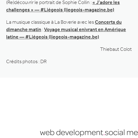
(Re)découvrir le portrait de Sophie Collin :
« J’adore les
challenges » — #Liégeois (liegeois-magazine.be)
La musique classique à La Boverie avec les
Concerts du
dimanche matin
:
Voyage musical enivrant en Amérique
latine — #Liégeois (liegeois-magazine.be)
Thiebaut Colot
Crédits photos : DR