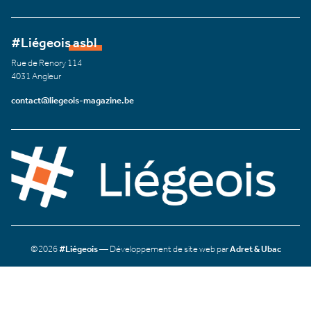
#Liégeois asbl
Rue de Renory 114
4031 Angleur
contact@liegeois-magazine.be
©2026
#Liégeois
— Développement de site web par
Adret & Ubac