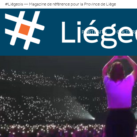
#Liégeois — Magazine de référence pour la Province de Liège
PORTRAITS
CULTUR