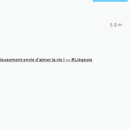
S. E-H
rieusement envie d’aimer la vie ! — #Liégeois