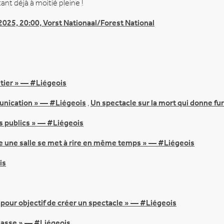
ant déjà à moitié pleine !
2025, 20:00, Vorst Nationaal/Forest National
étier » — #Liégeois
unication » — #Liégeois
,
Un spectacle sur la mort qui donne fu
urs publics » — #Liégeois
 une salle se met à rire en même temps » — #Liégeois
is
 pour objectif de créer un spectacle » — #Liégeois
classe » — #Liégeois