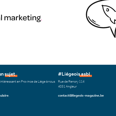
n sujet
#Liégeois asbl
 intéressant en Province de Liège à nous
Rue de Renory 114
4031 Angleur
ulaire
.
contact@liegeois-magazine.be