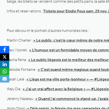
belge, les billets se vendent comme des petits pains, la salle ét
Infos et réservations :
Tickets pour Elodie Poux sam. 29 nov. 
Pour découvrir le portrait d’autres humoristes tels :
Martin Charlier :
« Le public, c’est le cœur même de notre m
Alex Vizorek :
« L’humour est un formidable moyen de comm
Sacha Ferra :
« Le public liégeois est le meilleur des meille
Mélodie Fontaine :
« C’est quand même magique quand toute
Sarah Lelé :
« Liège est ma ville porte-bonheur » — #Liégeo
Waly Dia :
« J’ai un vrai affect avec la Belgique » — #Liégeois
Jérémy Nadeau :
« Quand j’ai commencé le stand-up, j’avais
Akim Omiri :
« Déjà gamin, je faisais rire mes camarades de 