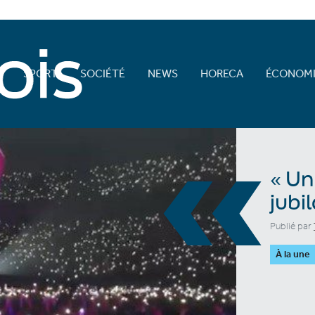
E
SPORT
SOCIÉTÉ
NEWS
HORECA
ÉCONOMI
«
« Un
jubil
Publié par
À la une