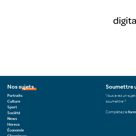
Nos sujets
Soumettre u
Portraits
Vous avez un sujet
Culture
soumettre ?
Sport
Complétez le
form
Société
News
Horeca
Économie
Chroniques