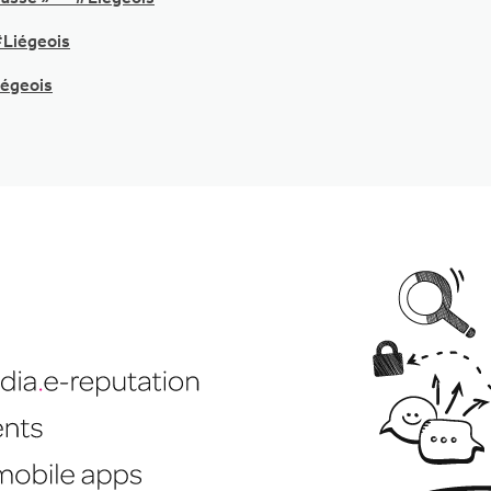
#Liégeois
iégeois