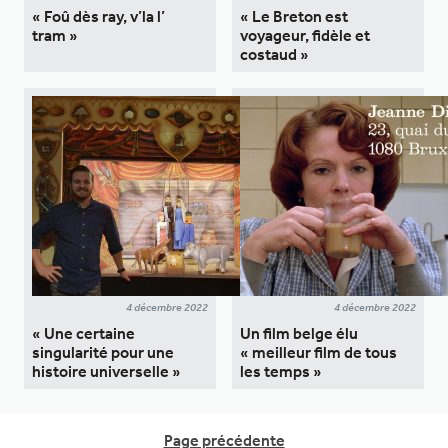
« Foû dès ray, v’la l’
« Le Breton est
tram »
voyageur, fidèle et
costaud »
4 décembre 2022
4 décembre 2022
« Une certaine
Un film belge élu
singularité pour une
« meilleur film de tous
histoire universelle »
les temps »
Page précédente