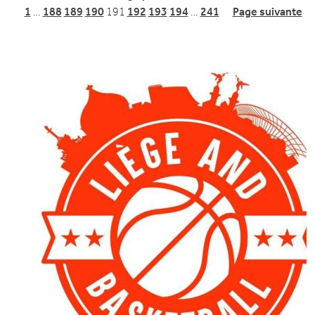
1
…
188
189
190
191
192
193
194
…
241
Page suivante