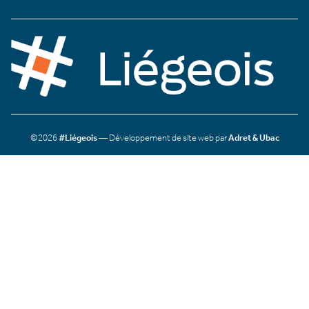
©2026
#Liégeois
— Développement de site web par
Adret & Ubac