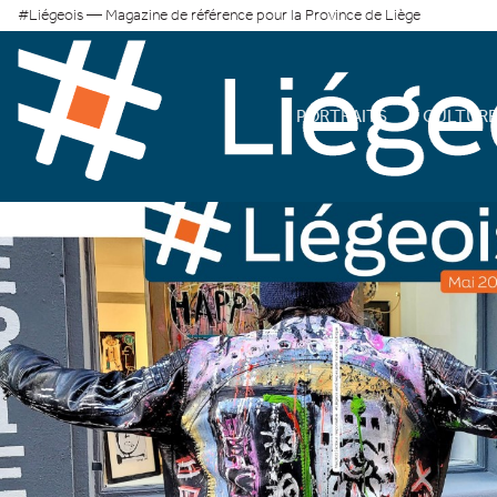
#Liégeois — Magazine de référence pour la Province de Liège
PORTRAITS
CULTUR