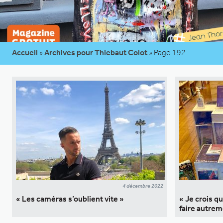
Accueil
»
Archives pour Thiebaut Colot
»
Page 192
4 décembre 2022
« Les caméras s’oublient vite »
« Je crois q
faire autrem