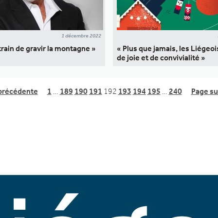
1 décembre 2022
train de gravir la montagne »
« Plus que jamais, les Liégeoi
de joie et de convivialité »
précédente
1
…
189
190
191
192
193
194
195
…
240
Page su