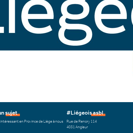
n sujet
#Liégeois asbl
 intéressant en Province de Liège à nous
Rue de Renory 114
4031 Angleur