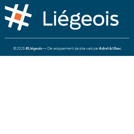
©2026
#Liégeois
— Développement de site web par
Adret & Ubac