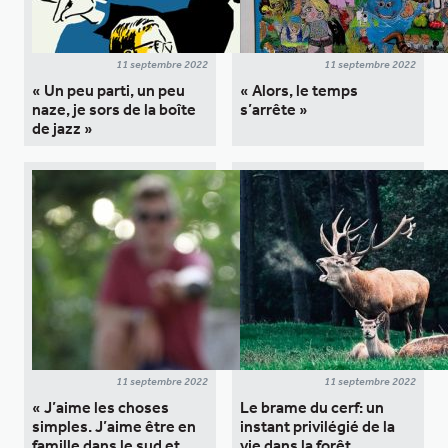
11 septembre 2022
11 septembre 2022
« Un peu parti, un peu
« Alors, le temps
naze, je sors de la boîte
s’arrête »
de jazz »
11 septembre 2022
11 septembre 2022
« J’aime les choses
Le brame du cerf: un
simples. J’aime être en
instant privilégié de la
famille dans le sud et
vie dans la forêt