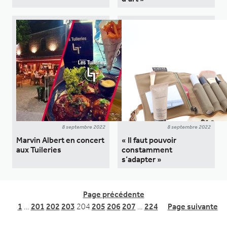
8 septembre 2022
8 septembre 2022
Marvin Albert en concert
« Il faut pouvoir
aux Tuileries
constamment
s’adapter »
Page précédente
1
…
201
202
203
204
205
206
207
…
224
Page suivante