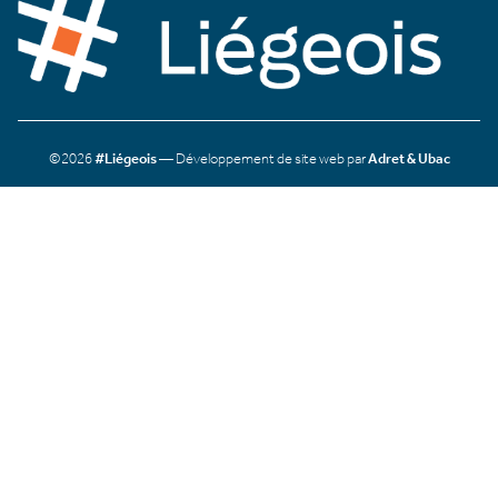
©2026
#Liégeois
— Développement de site web par
Adret & Ubac