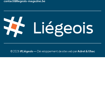
contact@liegeois-magazine.be
©2026
#Liégeois
— Développement de site web par
Adret & Ubac