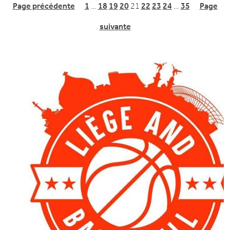
Page précédente
1
…
18
19
20
21
22
23
24
…
35
Page
suivante