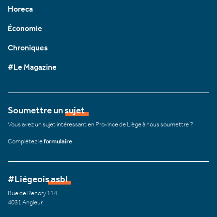
Horeca
Économie
Chroniques
#Le Magazine
Soumettre un sujet
Vous avez un sujet intéressant en Province de Liège à nous soumettre ?
Complétez le
formulaire
.
#Liégeois asbl
Rue de Renory 114
4031 Angleur