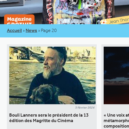
Accueil
»
News
»
Page 20
5 février 2024
Bouli Lanners sera le président de la 13
« Une voix a
édition des Magritte du Cinéma
métamorphos
composition