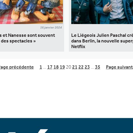
16 janvier 2024
s et Nanesse sont souvent
Le Liégeois Julien Paschal cr
 des spectacles »
dans Berlin, la nouvelle supe
Netflix
Page précédente
1
…
17
18
19
20
21
22
23
…
35
Page suivant