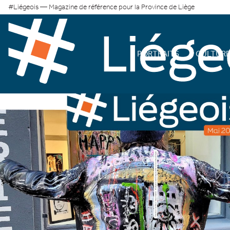
#Liégeois — Magazine de référence pour la Province de Liège
PORTRAITS
CULTUR