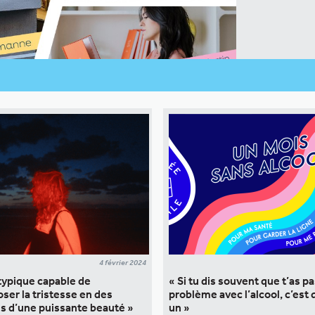
4 février 2024
typique capable de
« Si tu dis souvent que t’as p
er la tristesse en des
problème avec l’alcool, c’est 
s d’une puissante beauté »
un »