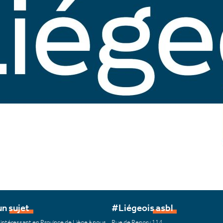
n sujet
#Liégeois asbl
 intéressant en Province de Liège à nous
Rue de Renory 114