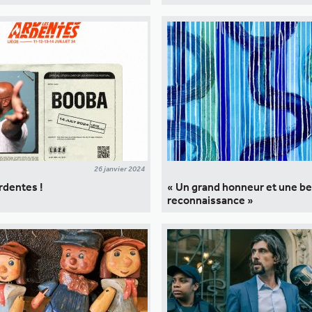
26 janvier 2024
rdentes !
« Un grand honneur et une be
reconnaissance »