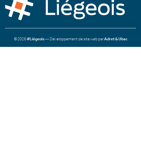
©2026
#Liégeois
— Développement de site web par
Adret & Ubac