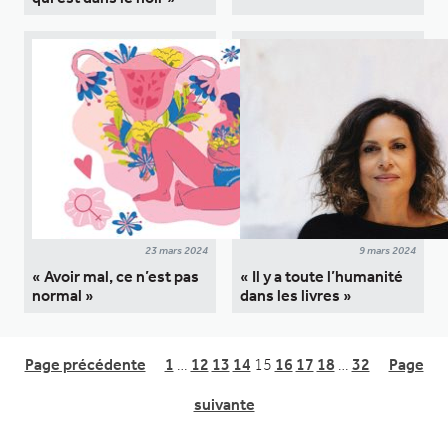
23 mars 2024
9 mars 2024
« Avoir mal, ce n’est pas
« Il y a toute l’humanité
normal »
dans les livres »
Page précédente
1
…
12
13
14
15
16
17
18
…
32
Page
suivante