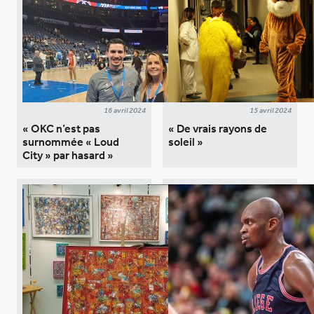
16 avril 2024
15 avril 2024
« OKC n’est pas
« De vrais rayons de
surnommée « Loud
soleil »
City » par hasard »