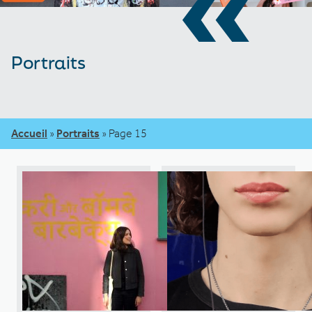
«
Portraits
Accueil
»
Portraits
»
Page 15