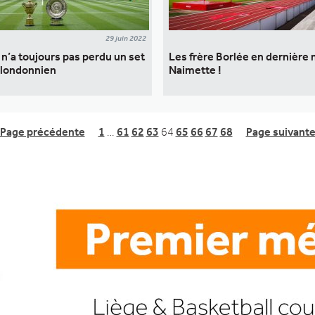
29 juin 2022
 n’a toujours pas perdu un set
Les frère Borlée en dernière 
 londonnien
Naimette !
Page précédente
1
…
61
62
63
64
65
66
67
68
Page suivant