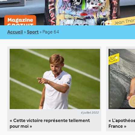
Accueil
»
Sport
»
Page 64
4 juillet 2022
« Cette victoire représente tellement
« L’apothéos
pour moi »
France »