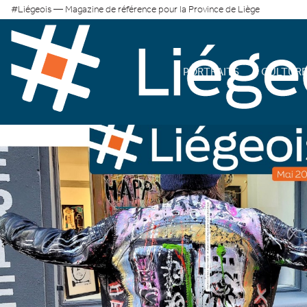
#Liégeois — Magazine de référence pour la Province de Liège
PORTRAITS
CULTUR