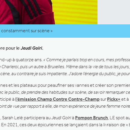
être constamment sur scène »
re pour le
Jeudi Golri
.
and-up à quatorze ans.
« Comme je parlais trop en cours, mes professeu
 Charleroi, puis un autre à Bruxelles
.
Même dans la vie de tous les jours,
scène, au contraire je suis impatiente. J’adore l’énergie du public, je p
nes et les plateaux pour peaufiner ses vannes et créer son premie
le public, de prendre des habitudes sur scène, de savoir remarquer ce qui a
ticipé à
l’émission Champ Contre Contre-Champ
sur
Pickx+
et à 
oint de vue par rapport à elle, de mon expérience de jeune femme noire
 Sarah Lelé participera au
Jeudi Golri
à
Pompon Brunch
, LE spot a
 En 2021, ces deux épicuriennes se lançaient dans la livraison de 