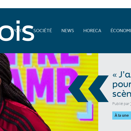
E
SPORT
SOCIÉTÉ
NEWS
HORECA
ÉCONOMI
«
« J’
pour
scèn
Publié par
À la une