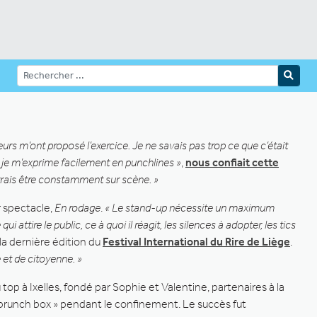
rs m’ont proposé l’exercice. Je ne savais pas trop ce que c’était
 je m’exprime facilement en punchlines »
,
nous confiait cette
ourrais être constamment sur scène. »
r spectacle,
En rodage
.
« Le stand-up nécessite un maximum
ttire le public, ce à quoi il réagit, les silences à adopter, les tics
la dernière édition du
Festival International du Rire de Liège
.
 et de citoyenne. »
u top à Ixelles, fondé par Sophie et Valentine, partenaires à la
« brunch box » pendant le confinement. Le succès fut