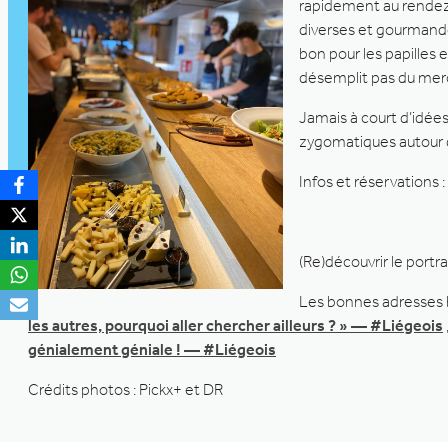
rapidement au rende
diverses et gourmande
bon pour les papilles 
désemplit pas du mer
Jamais à court d’idée
zygomatiques autour d
Infos et réservations :
(Re)découvrir le portra
Les bonnes adresses b
les autres, pourquoi aller chercher ailleurs ? » — #Liégeois
génialement géniale ! — #Liégeois
Crédits photos : Pickx+ et DR