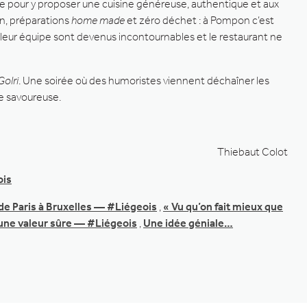
 pour y proposer une cuisine généreuse, authentique et aux
n, préparations
home made
et zéro déchet : à Pompon c’est
t leur équipe sont devenus incontournables et le restaurant ne
Golri
. Une soirée où des humoristes viennent déchaîner les
e savoureuse.
Thiebaut Colot
ois
de Paris à Bruxelles — #Liégeois
,
« Vu qu’on fait mieux que
 une valeur sûre — #Liégeois
,
Une idée géniale…