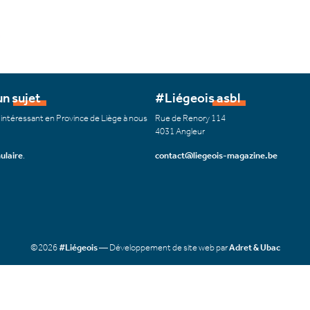
n sujet
#Liégeois asbl
 intéressant en Province de Liège à nous
Rue de Renory 114
4031 Angleur
ulaire
.
contact@liegeois-magazine.be
©2026
#Liégeois
— Développement de site web par
Adret & Ubac