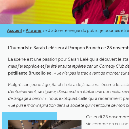
Accueil
»
À la une
»
« J’adore l’énergie du public, je pourrais 
L’humoriste
Sarah Lelé sera à Pompon Brunch ce 28 novemb
La scène est une passion pour Sarah Lelé qui a déouvert le st
mais j’ai apprécié et j’ai été ensuite repérée par un Comedy Club de
pétillante Bruxelloise
.
« Je n’ai pas le trac avant de monter sur 
Malgré son jeune âge, Sarah Lelé a déjà pas mal écumé les scè
d’entraînement, de rigueur, d’apprendre à établir une connexion avec 
de langage à bannir »
, nous expliquait celle qui a récemment par
«
Je puise mon inspiration dans la société qui m’entoure de mon p
Ce jeudi 28 novembre,
vie comme en cuisine.