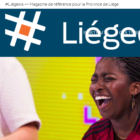
#Liégeois — Magazine de référence pour la Province de Liège
PORTRAITS
CULTUR