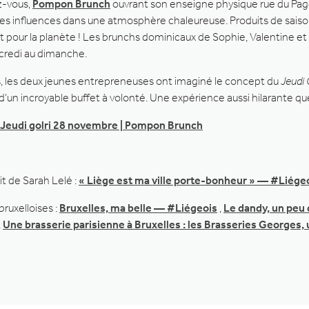
z-vous,
Pompon Brunch
ouvrant son enseigne physique rue du Page
s influences dans une atmosphère chaleureuse. Produits de saiso
et pour la planète ! Les brunchs dominicaux de Sophie, Valentine e
credi au dimanche.
s, les deux jeunes entrepreneuses ont imaginé le concept du
Jeudi 
’un incroyable buffet à volonté. Une expérience aussi hilarante qu
Jeudi golri 28 novembre | Pompon Brunch
it de Sarah Lelé :
« Liège est ma ville porte-bonheur » — #Liége
ruxelloises :
Bruxelles, ma belle — #Liégeois
,
Le dandy, un peu 
,
Une brasserie parisienne à Bruxelles : les Brasseries Georges,