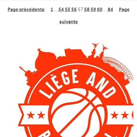
Page précédente
1
…
54
55
56
57
58
59
60
…
84
Page
suivante