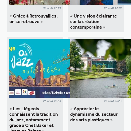
31 août 2023
30 août 2023
« Grâce à Retrouvailles,
« Une vision éclairante
on se retrouve »
sur la création
contemporaine »
25 août 2023
23 août 2023
« Les Liégeois
« Apprécier le
connaissent la tradition
dynamisme du secteur
du jazz, notamment
des arts plastiques »
grâce à Chet Baker et
Jacques Pelzer »