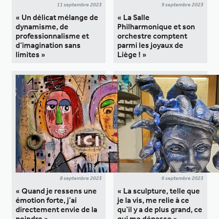
11 septembre 2023
9 septembre 2023
« Un délicat mélange de
« La Salle
dynamisme, de
Philharmonique et son
professionnalisme et
orchestre comptent
d’imagination sans
parmi les joyaux de
limites »
Liège ! »
8 septembre 2023
6 septembre 2023
« Quand je ressens une
« La sculpture, telle que
émotion forte, j’ai
je la vis, me relie à ce
directement envie de la
qu’il y a de plus grand, ce
peindre »
qui me dépasse »