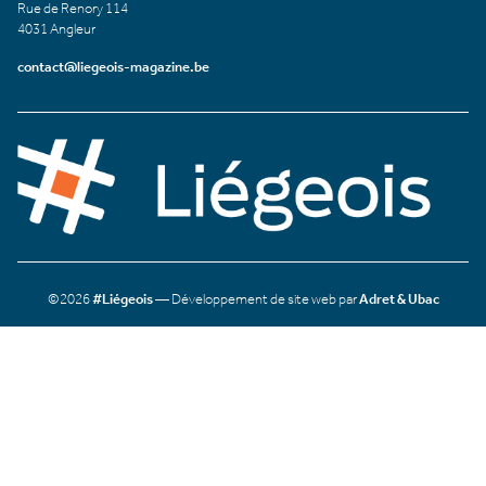
Rue de Renory 114
4031 Angleur
contact@liegeois-magazine.be
©2026
#Liégeois
— Développement de site web par
Adret & Ubac