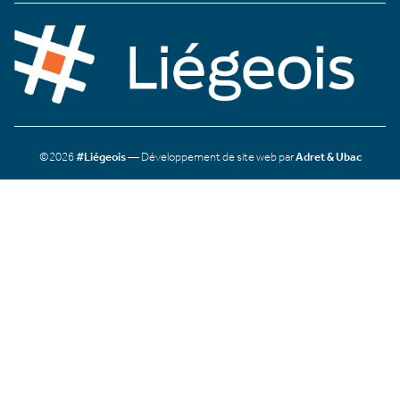
©2026
#Liégeois
— Développement de site web par
Adret & Ubac