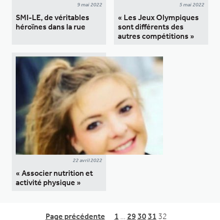
9 mai 2022
5 mai 2022
SMI-LE, de véritables
« Les Jeux Olympiques
héroïnes dans la rue
sont différents des
autres compétitions »
22 avril 2022
« Associer nutrition et
activité physique »
Page précédente
1
…
29
30
31
32