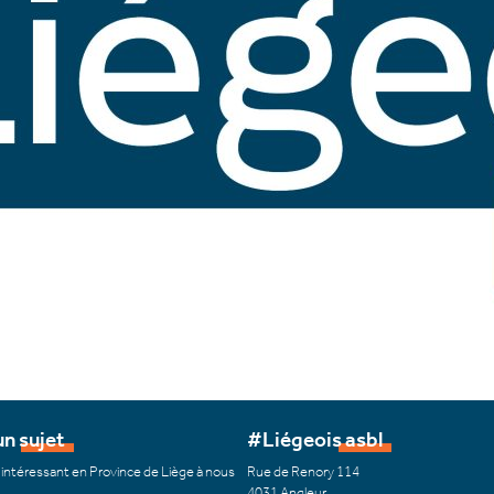
n sujet
#Liégeois asbl
 intéressant en Province de Liège à nous
Rue de Renory 114
4031 Angleur