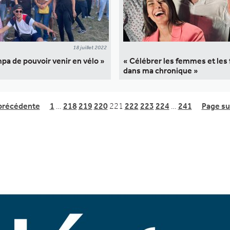
18 juillet 2022
mpa de pouvoir venir en vélo »
« Célébrer les femmes et les 
dans ma chronique »
précédente
1
…
218
219
220
221
222
223
224
…
241
Page su