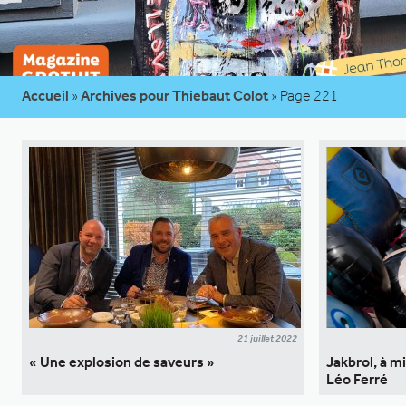
Accueil
»
Archives pour Thiebaut Colot
»
Page 221
21 juillet 2022
« Une explosion de saveurs »
Jakbrol, à 
Léo Ferré