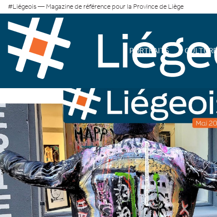
#Liégeois — Magazine de référence pour la Province de Liège
PORTRAITS
CULTUR