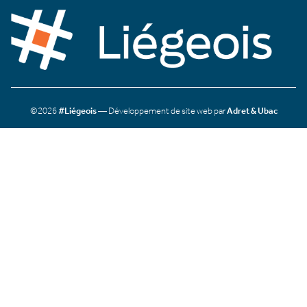
©2026
#Liégeois
— Développement de site web par
Adret & Ubac