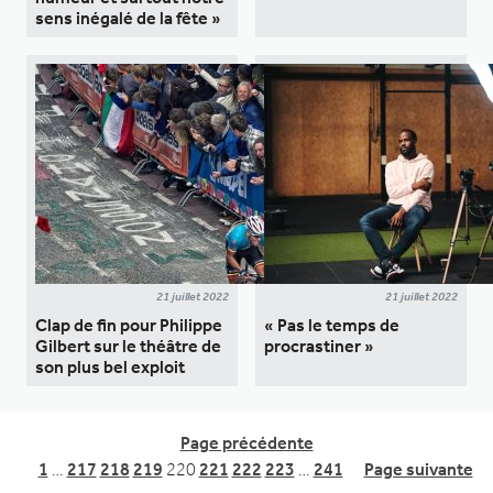
sens inégalé de la fête »
21 juillet 2022
21 juillet 2022
Clap de fin pour Philippe
« Pas le temps de
Gilbert sur le théâtre de
procrastiner »
son plus bel exploit
Page précédente
1
…
217
218
219
220
221
222
223
…
241
Page suivante