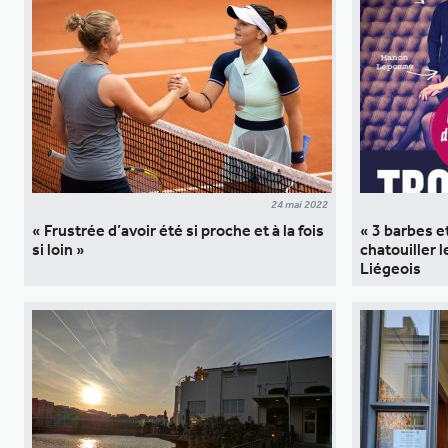
24 mai 2022
« Frustrée d’avoir été si proche et à la fois
« 3 barbes et
si loin »
chatouiller 
Liégeois