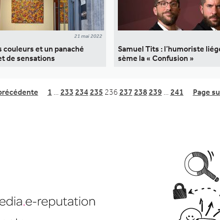
21 mai 2022
es couleurs et un panaché
Samuel Tits : l’humoriste liég
et de sensations
sème la « Confusion »
précédente
1
…
233
234
235
236
237
238
239
…
241
Page su