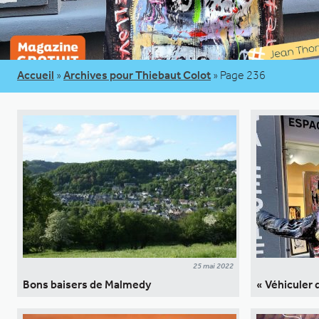
Accueil
»
Archives pour Thiebaut Colot
»
Page 236
25 mai 2022
Bons baisers de Malmedy
« Véhiculer