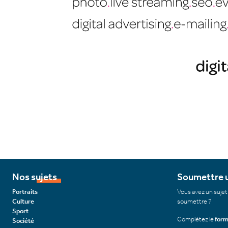
Nos sujets
Soumettre u
Portraits
Vous avez un sujet
Culture
soumettre ?
Sport
Complétez le
form
Société