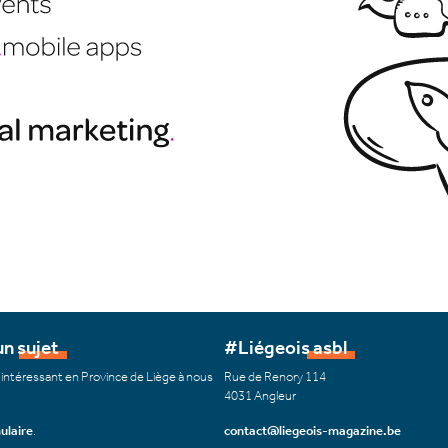
n sujet
#Liégeois asbl
 intéressant en Province de Liège à nous
Rue de Renory 114
4031 Angleur
ulaire
.
contact@liegeois-magazine.be