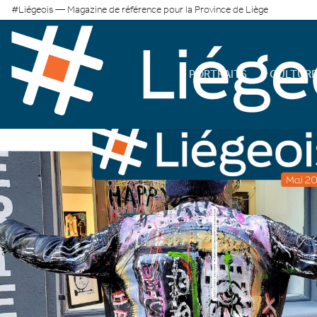
#Liégeois — Magazine de référence pour la Province de Liège
PORTRAITS
CULTUR