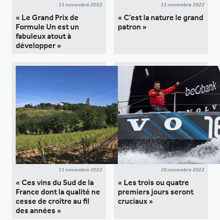
11 novembre 2022
11 novembre 2022
« Le Grand Prix de
« C’est la nature le grand
Formule Un est un
patron »
fabuleux atout à
développer »
11 novembre 2022
10 novembre 2022
« Ces vins du Sud de la
« Les trois ou quatre
France dont la qualité ne
premiers jours seront
cesse de croître au fil
cruciaux »
des années »