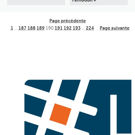
Page précédente
1
…
187
188
189
190
191
192
193
…
224
Page suivante