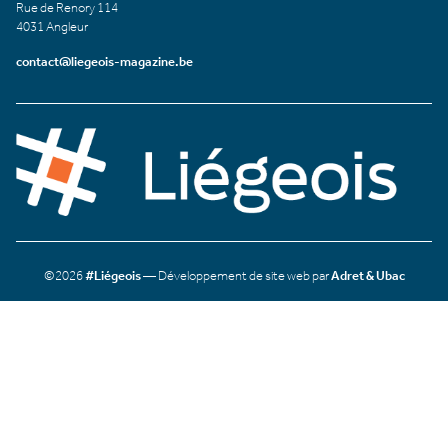
Rue de Renory 114
4031 Angleur
contact@liegeois-magazine.be
©2026
#Liégeois
— Développement de site web par
Adret & Ubac