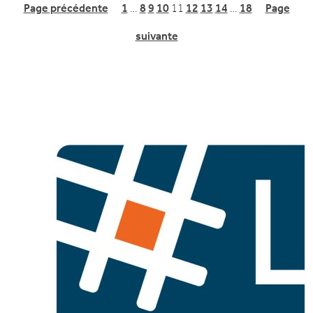
Page précédente
1
…
8
9
10
11
12
13
14
…
18
Page
suivante