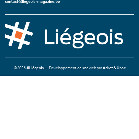
contact@liegeois-magazine.be
©2026
#Liégeois
— Développement de site web par
Adret & Ubac