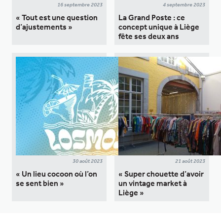
16 septembre 2023
4 septembre 2023
« Tout est une question
La Grand Poste : ce
d’ajustements »
concept unique à Liège
fête ses deux ans
30 août 2023
21 août 2023
« Un lieu cocoon où l’on
« Super chouette d’avoir
se sent bien »
un vintage market à
Liège »