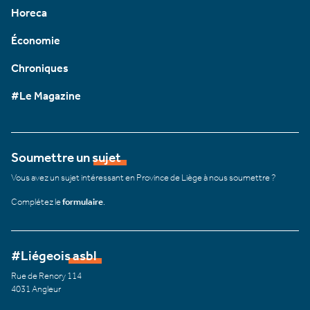
Horeca
Économie
Chroniques
#Le Magazine
Soumettre un sujet
Vous avez un sujet intéressant en Province de Liège à nous soumettre ?
Complétez le
formulaire
.
#Liégeois asbl
Rue de Renory 114
4031 Angleur