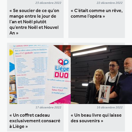
23 décembre 2022
22 décembre 2022
« Se soucier de ce qu’on
« C’était comme un rêve,
mange entre le jour de
comme l’opéra »
l’an et Noël plutôt
qu’entre Noël et Nouvel
An »
17 décembre 2022
16 décembre 2022
« Un coffret cadeau
« Un beau livre qui laisse
exclusivement consacré
des souvenirs »
à Liège »