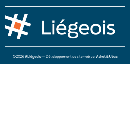
©2026
#Liégeois
— Développement de site web par
Adret & Ubac