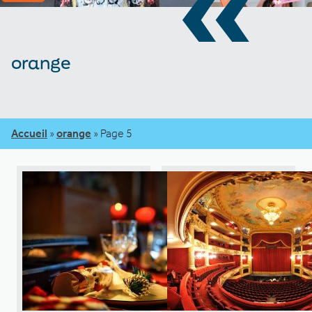
«
orange
Accueil
»
orange
»
Page 5