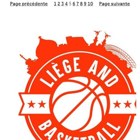
Page précédente
1
2
3
4
5
6
7
8
9
10
Page suivante