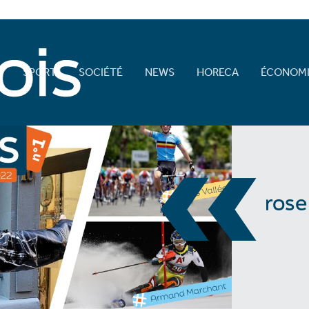
E
SPORT
SOCIÉTÉ
NEWS
HORECA
ÉCONOMI
«
rose