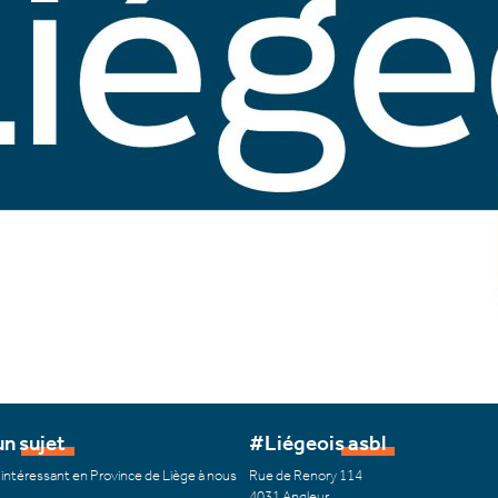
n sujet
#Liégeois asbl
 intéressant en Province de Liège à nous
Rue de Renory 114
4031 Angleur