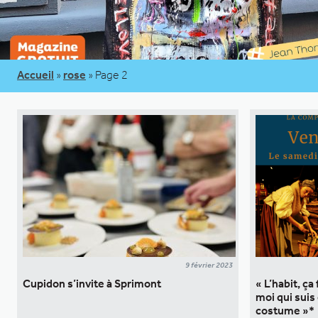
Accueil
»
rose
»
Page 2
9 février 2023
Cupidon s’invite à Sprimont
« L’habit, ça
moi qui suis
costume »*