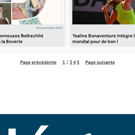
16 novembre 2022
ionneuses Rothschild
Ysaline Bonaventure intègre 
à la Boverie
mondial pour de bon !
Page précédente
1
2
3
4
5
Page suivante