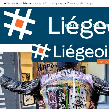
#Liégeois — Magazine de référence pour la Province de Liège
PORTRAITS
CULTUR