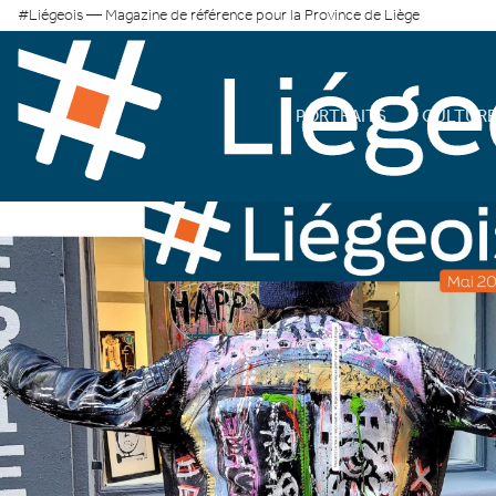
#Liégeois — Magazine de référence pour la Province de Liège
PORTRAITS
CULTUR