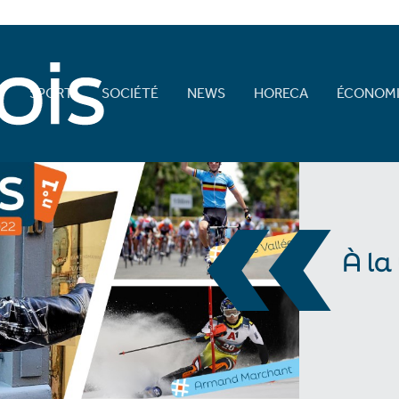
E
SPORT
SOCIÉTÉ
NEWS
HORECA
ÉCONOMI
«
À la