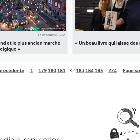
16 décembre 2022
and et le plus ancien marché
« Un beau livre qui laisse des
elgique »
précédente
1
…
179
180
181
182
183
184
185
…
224
Page su