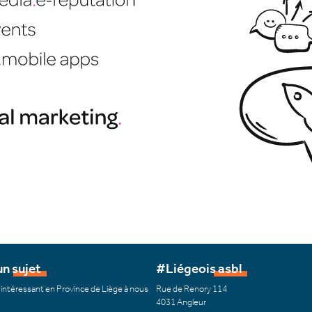
n sujet
#Liégeois asbl
 intéressant en Province de Liège à nous
Rue de Renory 114
4031 Angleur