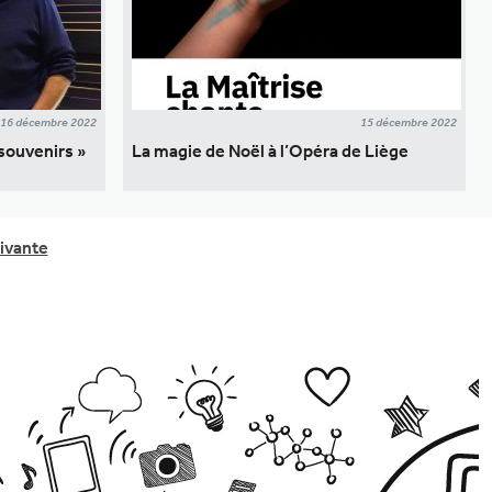
16 décembre 2022
15 décembre 2022
 souvenirs »
La magie de Noël à l’Opéra de Liège
ivante