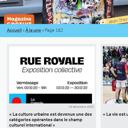
Accueil
»
À la une
»
Page 182
19 décembre 2022
« La culture urbaine est devenue une des
« La vie es
catégories opérantes dans le champ
culturel international »