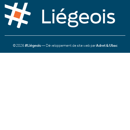
©2026
#Liégeois
— Développement de site web par
Adret & Ubac