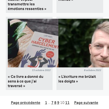
transmettre les
émotions ressenties »
15 octobre 2022
8 octobre 2022
« Ce livre a donné du
« L’écriture me brûlait
sens à ce que j’ai
les doigts »
traversé »
Page précédente
1
…
7
8
9
10
11
Page suivante