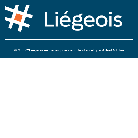
©2026
#Liégeois
— Développement de site web par
Adret & Ubac